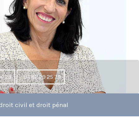
96 23
04 82 29 25 79
roit civil et droit pénal