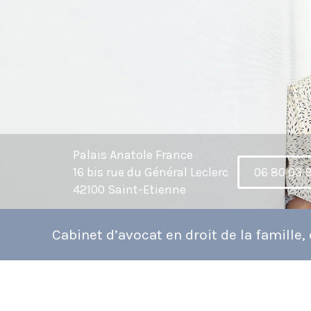
Palais Anatole France
16 bis rue du Général Leclerc
06 80 03 
42100 Saint-Etienne
Cabinet d’avocat en droit de la famille, d
oit civil et droit équin