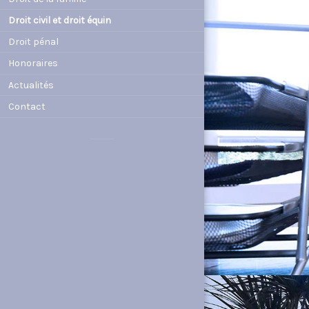
Droit civil et droit équin
Droit pénal
Honoraires
Actualités
Contact